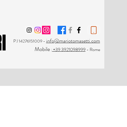
I
I
info@mariotomasetti.com
P.I 14276151009
-
M
obile
:
+39 3921098999
- Rome