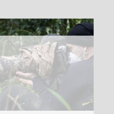
o fianco, e non passò molto tempo prima che il
ione divorante.