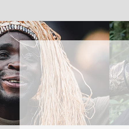
Benvenuto
"Utilizzo la fotografia per avvicinare le persone."
Mario Tomasetti
Fotografo Roma la sua macchina fotografica è sempre al su
suo hobby si trasformasse in uno stile di vita e una profess
"E' specializzato nel raccontare storie di vita."